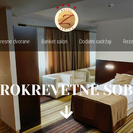
resne dvorane
Banket salon
Dodatni sadržaji
Reze
ROKREVETNE SOB