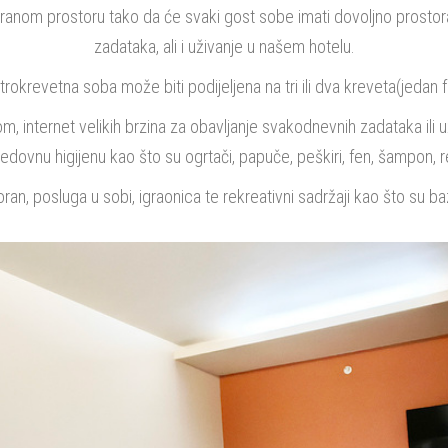
nom prostoru tako da će svaki gost sobe imati dovoljno prostora z
zadataka, ali i uživanje u našem hotelu.
rokrevetna soba može biti podijeljena na tri ili dva kreveta(jedan f
, internet velikih brzina za obavljanje svakodnevnih zadataka ili u
ovnu higijenu kao što su ogrtači, papuče, peškiri, fen, šampon, reg
oran, posluga u sobi, igraonica te rekreativni sadržaji kao što su baz