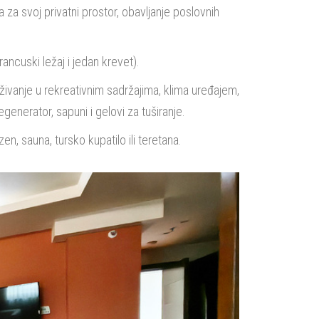
a svoj privatni prostor, obavljanje poslovnih
rancuski ležaj i jedan krevet).
živanje u rekreativnim sadržajima, klima uređajem,
enerator, sapuni i gelovi za tuširanje.
en, sauna, tursko kupatilo ili teretana.